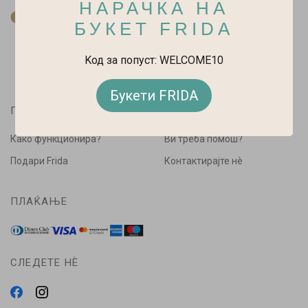
НАРАЧКА НА
За нас
БУКЕТ FRIDA
Kод за попуст: WELCOME10
Букети FRIDA
ПАЗАРУВАЈ
ПОМОШ
Како функционира?
Ви треба помош?
Подари Frida
Контактирајте нè
ПЛАЌАЊЕ
СЛЕДЕТЕ НÈ