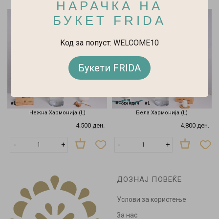
НАРАЧКА НА
БУКЕТ FRIDA
Kод за попуст: WELCOME10
Букети FRIDA
#L
#Роденден
#L
Нежна Хармонија (L)
Бела Хармонија (L)
4.500 ден.
4.800 ден.
-
+
-
+
ДОЗНАЈ ПОВЕЌЕ
Услови за користење
За нас