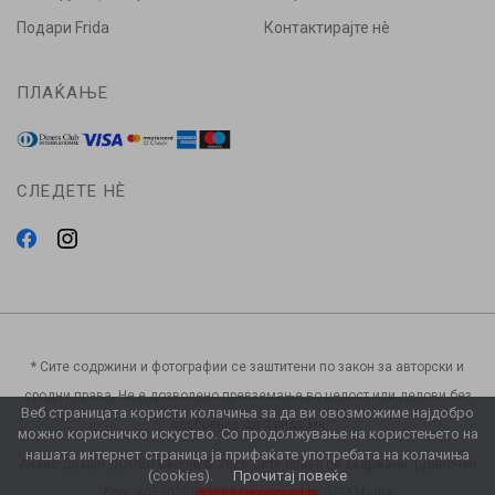
Подари Frida
Контактирајте нè
ПЛАЌАЊЕ
СЛЕДЕТЕ НÈ
* Сите содржини и фотографии се заштитени по закон за авторски и
сродни права. Не е дозволено превземање во целост или делови без
Веб страницата користи колачиња за да ви овозможиме најдобро
одобрение од Фрида.мк
можно корисничко искуство. Со продолжување на користењето на
нашата интернет страница ја прифаќате употребата на колачиња
Анаис Дизајн ДООЕЛ Скопје © 2026 Сите права се задржани. | Даночен
(cookies).
Прочитај повеќе
број: 4057020553002 Developed by
GSM Media