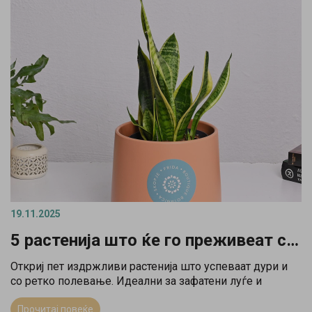
19.11.2025
5 растенија што ќе го преживеат секој заборавен полевач
Откриј пет издржливи растенија што успеваат дури и
со ретко полевање. Идеални за зафатени луѓе и
модерен дом со природна хармонија.
Прочитај повеќе