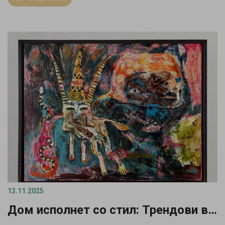
13.11.2025
Дом исполнет со стил: Трендови во ентериерот што ја слават природата и уметноста во 2026