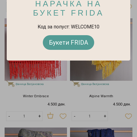
НАРАЧКА НА
-
+
-
+
БУКЕТ FRIDA
Kод за попуст: WELCOME10
Букети FRIDA
Фаница Велјановска
Фаница Велјановска
Winter Embrace
Alpine Warmth
4.500 ден.
4.500 ден.
Распродаден
-
+
-
+