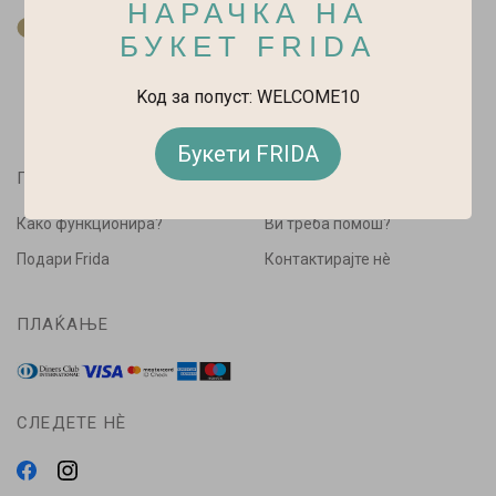
НАРАЧКА НА
За нас
БУКЕТ FRIDA
Kод за попуст: WELCOME10
Букети FRIDA
ПАЗАРУВАЈ
ПОМОШ
Како функционира?
Ви треба помош?
Подари Frida
Контактирајте нè
ПЛАЌАЊЕ
СЛЕДЕТЕ НÈ