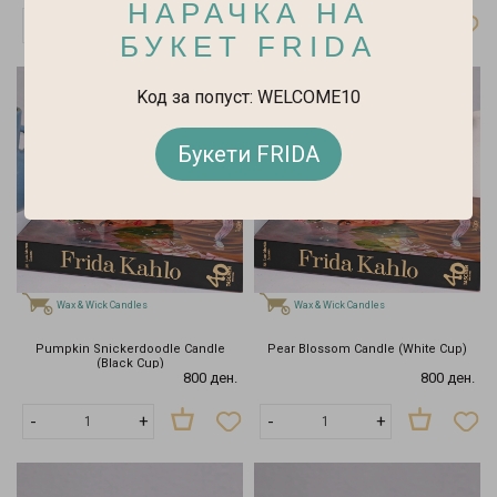
НАРАЧКА НА
-
+
-
+
БУКЕТ FRIDA
Kод за попуст: WELCOME10
Букети FRIDA
Wax & Wick Candles
Wax & Wick Candles
Pumpkin Snickerdoodle Candle
Pear Blossom Candle (White Cup)
(Black Cup)
800 ден.
800 ден.
-
+
-
+