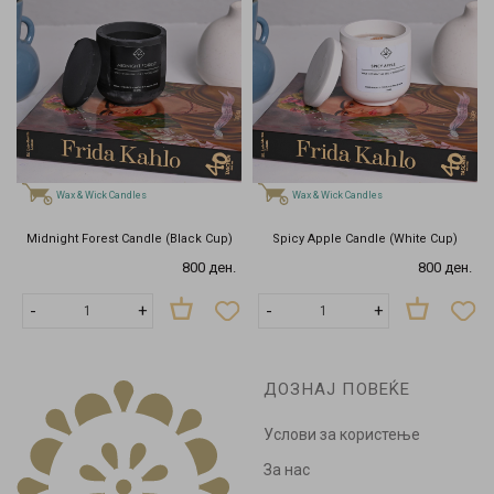
Wax & Wick Candles
Wax & Wick Candles
Midnight Forest Candle (Black Cup)
Spicy Apple Candle (White Cup)
800 ден.
800 ден.
-
+
-
+
ДОЗНАЈ ПОВЕЌЕ
Услови за користење
За нас