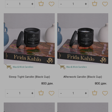
-
+
-
+
Wax & Wick Candles
Wax & Wick Candles
Sleep Tight Candle (Black Cup)
Afterwork Candle (Black Cup)
800 ден.
800 ден.
-
+
-
+