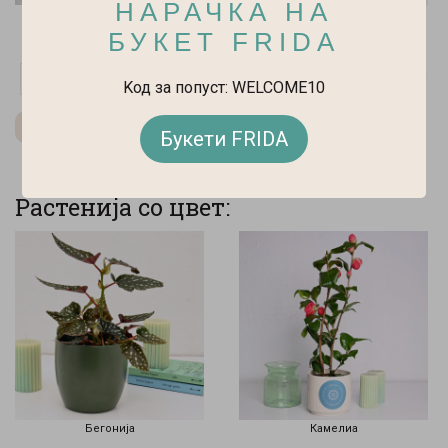
НАРАЧКА НА
Банана (Муса)
Дифенбахија ф21
БУКЕТ FRIDA
3.500 ден.
3.000 ден.
Распродаден
-
+
-
+
Kод за попуст: WELCOME10
Види ги сите производи во:
Зелени растенија
Букети FRIDA
Растенија со цвет:
Бегонија
Камелиа