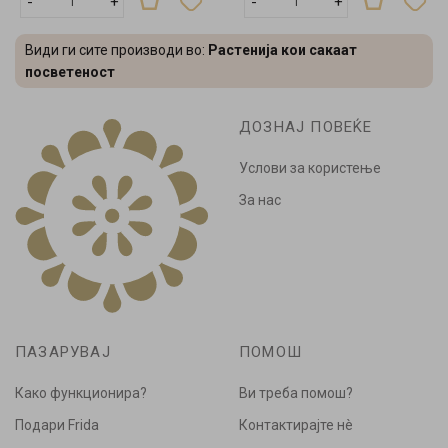
-
+
-
+
Види ги сите производи во:
Растенија кои сакаат
посветеност
ДОЗНАЈ ПОВЕЌЕ
Услови за користење
За нас
ПАЗАРУВАЈ
ПОМОШ
Како функционира?
Ви треба помош?
Подари Frida
Контактирајте нè