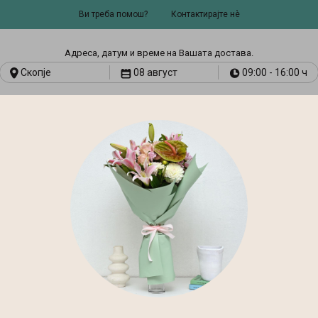
Ви треба помош?
Контактирајте нѐ
Адресa, датум и време на Вашата достава.
Скопје
08 август
09:00 - 16:00 ч
И
ART & CRAFT
ТЕКСТИЛНИ
АРОМА
СТИЛСКИ
И
ПРОИЗВОДИ
ТЕРАПИЈА
МЕБЕЛ