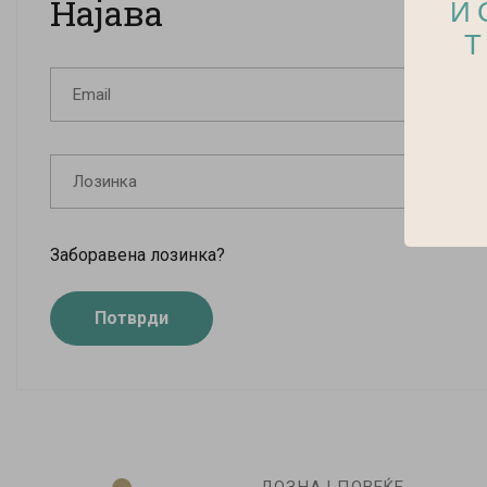
Најава
И
Т
Заборавена лозинка?
Потврди