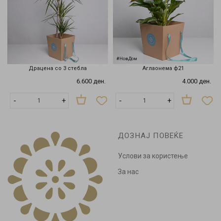
#НовДом
Драцена со 3 стебла
Аглaoнема ф21
6.600 ден.
4.000 ден.
-
+
-
+
ДОЗНАЈ ПОВЕЌЕ
Услови за користење
За нас