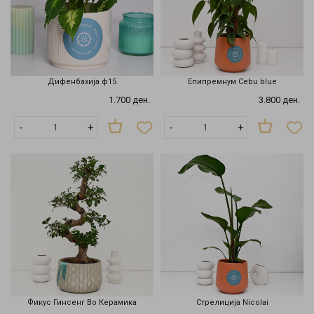
Дифенбахија ф15
Епипремнум Cebu blue
1.700 ден.
3.800 ден.
-
+
-
+
Фикус Гинсенг Во Керамика
Стрелиција Nicolai