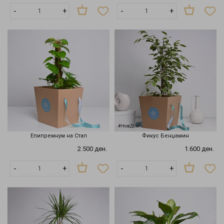
-
+
-
+
#НовДом
Епипремнум на Стап
Фикус Бенџамин
2.500 ден.
1.600 ден.
-
+
-
+