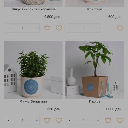
Фикус гинсенг во керамика
Монстера
9.800 ден.
600 ден.
Нема
-
+
-
+
на
залиха
Фикус Бенџамин
Пахира
550 ден.
1.800 ден.
-
+
-
+