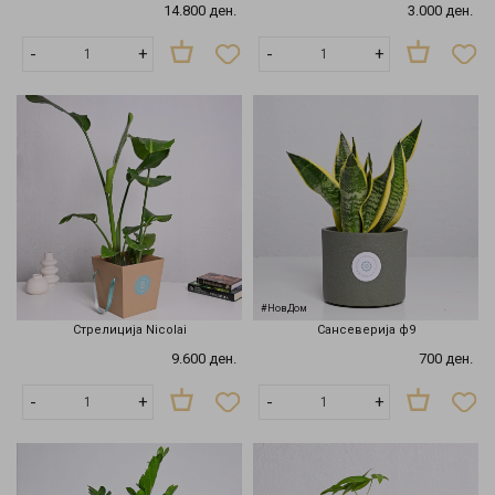
14.800 ден.
3.000 ден.
-
+
-
+
#НовДом
Стрелиција Nicolai
Сансеверија ф9
9.600 ден.
700 ден.
-
+
-
+