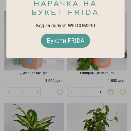
-
+
-
+
НАРАЧКА НА
БУКЕТ FRIDA
Kод за попуст: WELCOME10
Букети FRIDA
Дифенбахија ф21
Епипремнум Aureum
3.000 ден.
1.850 ден.
Распродадено
-
+
-
+