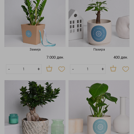
Замија
Пахира
7.000 ден.
400 ден.
-
+
-
+