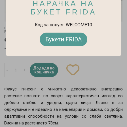
НАРАЧКА НА
БУКЕТ FRIDA
Kод за попуст: WELCOME10
Почетна
Саксиски Растенија
Растенија за лесно одржување
Фикус Гинсенг Во Керамика
Букети FRIDA
14.800 ден.
Додади во
-
+
кошничка
Фикус гинсенг е уникатно декоративно внатрешно
растение познато по својот карактеристичен изглед со
дебело стебло и уредни, сјајни лисја. Лесно е за
одржување и е идеално за канцеларии и домови, со добри
адаптивни способности на услови со слаба светлина.
Висина на растението 78см.