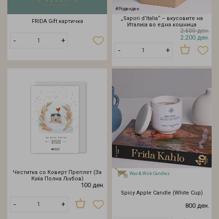
#Роденден
„Sapori d’Italia“ – вкусовите на
FRIDA Gift картичка
Италија во една кошница
2.600 ден.
Додади
2.200 ден.
-
+
во
-
+
кошничка
Честитка со Коверт Преплет (За
Wax & Wick Candles
Куќа Полна Љубов)
100 ден.
Spicy Apple Candle (White Cup)
-
+
800 ден.