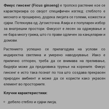
Фикус гинсенг (Ficus ginseng)
е тропско растение кое се
карактеризира со својот специфичен изглед: стеблото е
меснато и проширено, додека лисјата се големи, кожести и
сјајни. Потекнува од Југоисточна Азија и е популарен избор
за внатрешни простори. Фикусот е лесен за одржување и
не бара многу грижа, што го прави одличен за канцеларии и
домови.
Растението успешно се прилагодува на услови со
индиректна светлина и умерено наводнување. Иако е
прилично отпорен, треба да се внимава на преливање,
бидејќи може да предизвика труење на корените. Фикус
гинсенг е исто така познат по тоа што создава прекрасен
природен амбиент и може да се користи како украсен
елемент во просториите.
Клучни карактеристики:
дебело стебло и сјајни лисја;