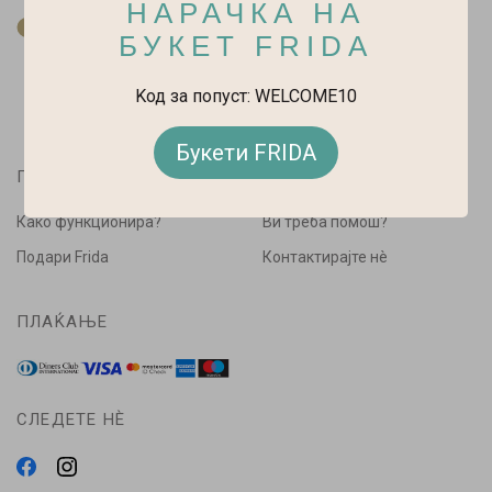
НАРАЧКА НА
За нас
БУКЕТ FRIDA
Kод за попуст: WELCOME10
Букети FRIDA
ПАЗАРУВАЈ
ПОМОШ
Како функционира?
Ви треба помош?
Подари Frida
Контактирајте нè
ПЛАЌАЊЕ
СЛЕДЕТЕ НÈ