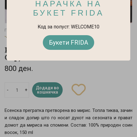
НАРАЧКА НА
БУКЕТ FRIDA
Kод за попуст: WELCOME10
Почетна
Арома Терапија
Wax & Wick Candles
Wax & Wick Candles
Букети FRIDA
Pumpkin Harvest Candle (White
Cup)
800 ден.
Додади во
-
+
кошничка
Есенска прегратка претворена во мирис. Топла тиква, зачин
и сладок допир што го носат духот на сезоната и прават
домот да мириса на спомени. Состав: 100% природен соин
восок, 150 ml