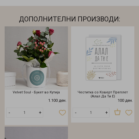
ДОПОЛНИТЕЛНИ ПРОИЗВОДИ:
Velvet Soul - Букет во Кутија
Честитка со Коверт Преплет
(Алал Да Ти Е)
1.100 ден.
100 ден.
Нема
-
+
-
+
на
залиха