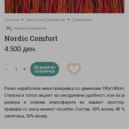
Почетна
Текстилни Производи
Прекривки
Фаница Велјановска
Nordic Comfort
4.500 ден.
Додади во
-
+
кошничка
Рачно изработена мека прекривка со димензии 190х140cm.
Стилски и топол акцент за секојдневна удобност, кое ќе ја
разигра и освежи атмосферата во вашиот простор,
правејќи го секој момент посебен. Состав: 30% волна, 40 %
синтетика, 30% мохер.