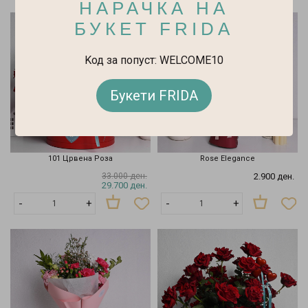
НАРАЧКА НА
БУКЕТ FRIDA
Kод за попуст: WELCOME10
Букети FRIDA
101 Црвена Роза
Rose Elegance
33.000 ден.
2.900 ден.
29.700 ден.
-
+
-
+