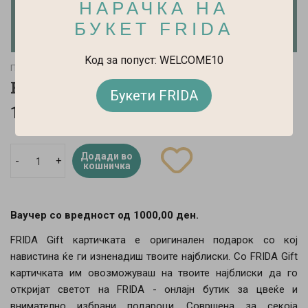
НАРАЧКА НА
БУКЕТ FRIDA
Kод за попуст: WELCOME10
Почетна
FRIDA Gift картичка
FRIDA Gift картичка
Букети FRIDA
100 ден.
Додади во
-
+
кошничка
Ваучер со вредност од 1000,00 ден.
FRIDA Gift картичката е оригинален подарок со кој
навистина ќе ги изненадиш твоите најблиски. Со
FRIDA Gift
картичката им овозможуваш на твоите најблиски да го
откријат светот на FRIDA - онлајн бутик за цвеќе и
внимателно избрани подароци. Совршена за секоја