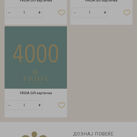
FRIDA Gift картичка
FRIDA Gift картичка
Додади
Додади
-
+
-
+
во
во
кошничка
кошничка
FRIDA Gift картичка
Додади
-
+
во
кошничка
ДОЗНАЈ ПОВЕЌЕ