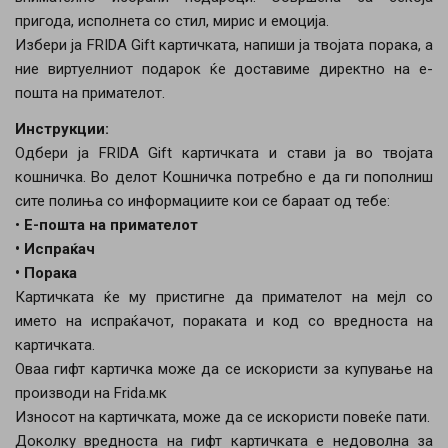
пригода, исполнета со стил, мирис и емоција.
Избери ја FRIDA Gift картичката, напиши ја твојата порака, а
ние виртуелниот подарок ќе доставиме директно на е-
пошта на примателот.
Инструкции:
Одбери ја FRIDA Gift картичката и стави ја во твојата
кошничка. Во делот Кошничка потребно е да ги пополниш
сите полиња со информациите кои се бараат од тебе:
•
Е-пошта на примателот
• Испраќач
• Порака
Картичката ќе му пристигне да примателот на мејл со
името на испраќачот, пораката и код со вредноста на
картичката.
Оваа гифт картичка може да се искористи за купување на
производи на Frida.мк
Износот на картичката, може да се искористи повеќе пати.
Доколку вредноста на гифт картичката е недоволна за