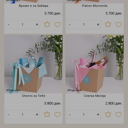
#Роденден
#Роденден
Време е за Забава
Patron Moments
5.700 ден.
5.700 ден.
-
+
-
+
#Роденден
#Роденден
Cheers за Тебе
Слатка Магија
3.800 ден.
2.800 ден.
-
+
-
+