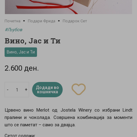
Почетна
Подари Фрида
Подарок Сет
#Љубов
Вино, Јас и Ти
Вино, Јас и Ти
2.600 ден.
Додади во
-
+
кошничка
Црвено вино Merlot од Jostela Winery со избрани Lindt
пралини и чоколада. Совршена комбинација за моменти
што се паметат – само за двајца.
Сетот содржи: