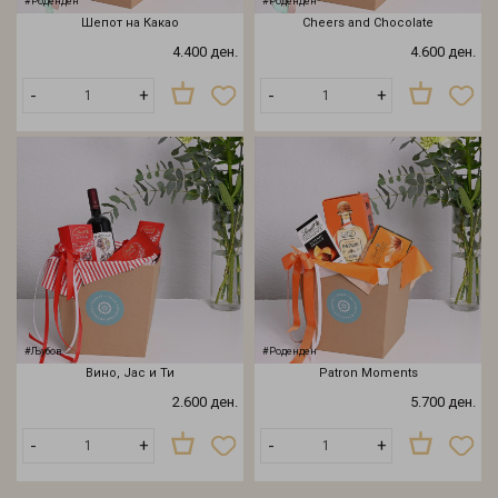
#Роденден
#Роденден
Шепот на Какао
Cheers and Chocolate
4.400 ден.
4.600 ден.
-
+
-
+
#Љубов
#Роденден
Вино, Јас и Ти
Patron Moments
2.600 ден.
5.700 ден.
-
+
-
+