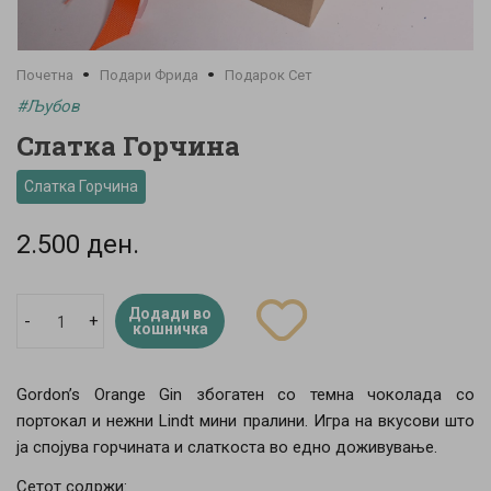
Почетна
Подари Фрида
Подарок Сет
#Љубов
Слатка Горчина
Слатка Горчина
2.500 ден.
Додади во
-
+
кошничка
Gordon’s Orange Gin збогатен со темна чоколада со
портокал и нежни Lindt мини пралини. Игра на вкусови што
ја спојува горчината и слаткоста во едно доживување.
Сетот содржи: