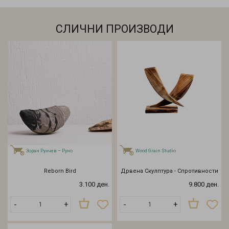
СЛИЧНИ ПРОИЗВОДИ
Зоран Рунчев – Руно
Wood Grain Studio
Reborn Bird
Дрвена Скулптура - Спротивности
3.100 ден.
9.800 ден.
-
+
-
+