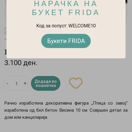
НАРАЧКА НА
БУКЕТ FRIDA
Kод за попуст: WELCOME10
Почетна
Art & Craft
Скулптури и Објекти
Скулптури
Букети FRIDA
Зоран Рунчев – Руно
Bird of Grace
3.100 ден.
Додади во
-
+
кошничка
Рачно изработена декоративна фигура „Птица со завој“
изработена од бел бетон. Висина 10 см. Совршен детал за
дом или канцеларија.