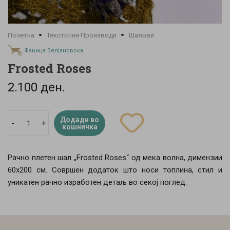
Почетна
Текстилни Производи
Шалови
Фаница Велјановска
Frosted Roses
2.100 ден.
Додади во
-
+
кошничка
Рачно плетен шал „Frosted Roses“ од мека волна, димензии
60x200 см. Совршен додаток што носи топлина, стил и
уникатен рачно изработен детаљ во секој поглед.