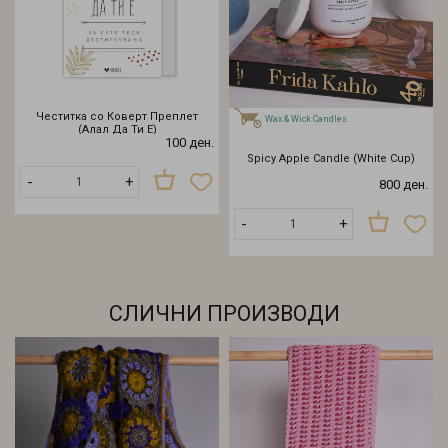
Честитка со Коверт Преплет
Wax & Wick Candles
(Алал Да Ти Е)
100 ден.
Spicy Apple Candle (White Cup)
-
+
800 ден.
-
+
СЛИЧНИ ПРОИЗВОДИ