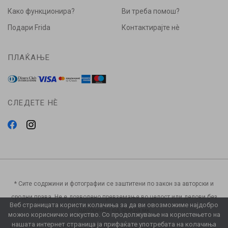
Како функционира?
Ви треба помош?
Подари Frida
Контактирајте нè
ПЛАЌАЊЕ
СЛЕДЕТЕ НÈ
* Сите содржини и фотографии се заштитени по закон за авторски и
сродни права. Не е дозволено превземање во целост или делови без
Веб страницата користи колачиња за да ви овозможиме најдобро
одобрение од Фрида.мк
можно корисничко искуство. Со продолжување на користењето на
нашата интернет страница ја прифаќате употребата на колачиња