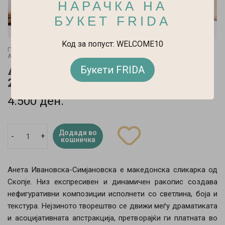
НАРАЧКА НА
БУКЕТ FRIDA
Kод за попуст: WELCOME10
Почетна
Art & Craft
Уметнички слики
Анета Ивановска Симјановска
Апстракт, акварел, 24х32cm,
Букети FRIDA
2025
4.500 ден.
Додади во
-
+
кошничка
Анета Ивановска-Симјановска е македонска сликарка од
Скопје. Низ експресивен и динамичен ракопис создава
нефигуративни композиции исполнети со светлина, боја и
текстура. Нејзиното творештво се движи меѓу драматиката
и асоцијативната апстракција, претворајќи ги платната во