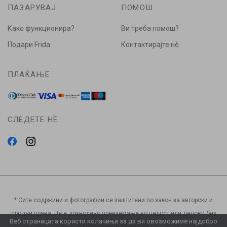
ПАЗАРУВАЈ
ПОМОШ
Како функционира?
Ви треба помош?
Подари Frida
Контактирајте нè
ПЛАЌАЊЕ
СЛЕДЕТЕ НÈ
* Сите содржини и фотографии се заштитени по закон за авторски и
сродни права. Не е дозволено превземање во целост или делови без
Веб страницата користи колачиња за да ви овозможиме најдобро
одобрение од Фрида.мк