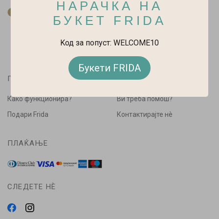
НАРАЧКА НА
За нас
БУКЕТ FRIDA
Kод за попуст: WELCOME10
Букети FRIDA
ПАЗАРУВАЈ
ПОМОШ
Како функционира?
Ви треба помош?
Подари Frida
Контактирајте нè
ПЛАЌАЊЕ
СЛЕДЕТЕ НÈ