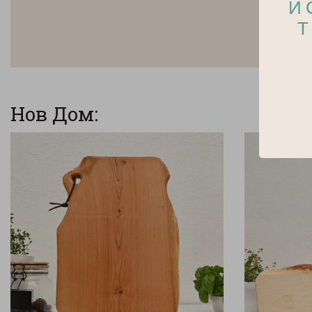
И
Т
Нов Дом: