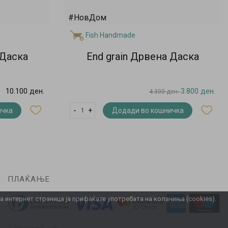
#НовДом
Fish Handmade
 Даска
End grain Дрвена Даска
10.100 ден.
3.800 ден.
4.300 ден.
-
+
ичка
Додади во кошничка
ПЛАЌАЊЕ
интернет страница ја прифаќате употребата на колачиња (cookies).