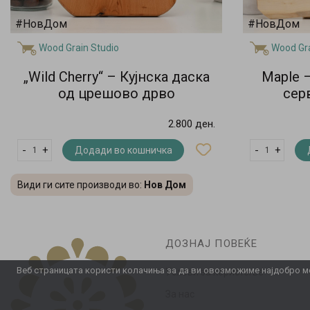
#НовДом
#НовДом
Wood Grain Studio
Wood Gra
„Wild Cherry“ – Кујнска даска
Maple 
од црешово дрво
сер
2.800 ден.
-
+
-
+
Додади во кошничка
Види ги сите производи во:
Нов Дом
ДОЗНАЈ ПОВЕЌЕ
Веб страницата користи колачиња за да ви овозможиме најдобро мо
Услови за користење
За нас