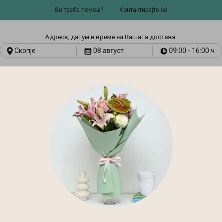
Ви треба помош?
Контактирајте нѐ
Адресa, датум и време на Вашата достава.
Скопје
08 август
09:00 - 16:00 ч
И
ART & CRAFT
ТЕКСТИЛНИ
АРОМА
СТИЛСКИ
И
ПРОИЗВОДИ
ТЕРАПИЈА
МЕБЕЛ
Нов Дом