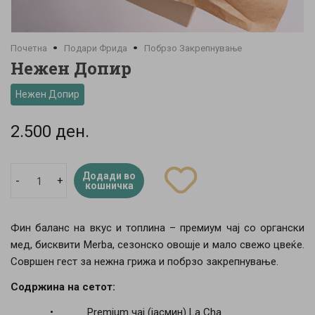
Почетна
Подари Фрида
Побрзо Закрепнување
Нежен Допир
Нежен Допир
2.500 ден.
Додади во
-
+
кошничка
Фин баланс на вкус и топлина – премиум чај со органски
мед, бисквити Merba, сезонско овошје и мало свежо цвеќе.
Совршен гест за нежна грижа и побрзо закрепнување.
Содржина на сетот:
• Premium чај (јасмин) La Cha