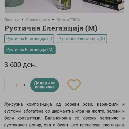
Почетна
Свежо Цвеќе
Букети FRIDA
Рустична Елеганција (M)
Рустична Елеганција (L)
Рустична Елеганција (S)
Рустична Елеганција (M)
3.600 ден.
Додади во
-
+
кошничка
Луксузна композиција од розеви рози, каранфили и
еустоми, збогатена со шармантна игра на жолти, зелени и
бели хризантеми. Балансирана со свежо зеленило и
рустикален допир, ова е букет што пренесува елеганција,