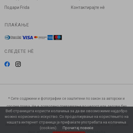
Подари Frida
Контактирајте нè
ПЛАЌАЊЕ
СЛЕДЕТЕ НÈ
* Сите содржини и фотографии се заштитени по закон за авторски и
сродни права. Не е дозволено превземање во целост или делови без
Веб страницата користи колачиња за да ви овозможиме најдобро
одобрение од Фрида.мк
можно корисничко искуство. Со продолжување на користењето на
нашата интернет страница ја прифаќате употребата на колачиња
Анаис Дизајн ДООЕЛ Скопје © 2026 Сите права се задржани. | Даночен
(cookies).
Прочитај повеќе
број: 4057020553002 Developed by
GSM Media