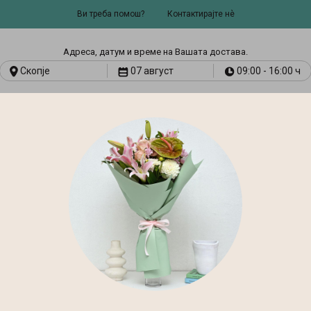
Ви треба помош?
Контактирајте нѐ
Адресa, датум и време на Вашата достава.
Скопје
07 август
09:00 - 16:00 ч
И
ART & CRAFT
ТЕКСТИЛНИ
АРОМА
СТИЛСКИ
И
ПРОИЗВОДИ
ТЕРАПИЈА
МЕБЕЛ
Почетна
Свежо Цвеќе
Буке
Бела Хармонија