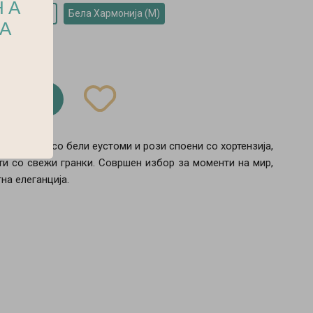
НА
рмонија (S)
Бела Хармонија (M)
НА
 кошничка
и свежина, со бели еустоми и рози споени со хортензија,
ти со свежи гранки. Совршен избор за моменти на мир,
на елеганција.