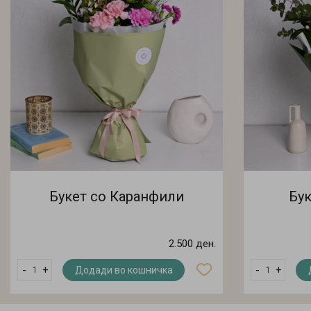
Букет со Каранфили
Бук
2.500 ден.
-
+
-
+
Додади во кошничка