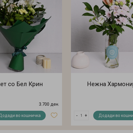
ет со Бел Крин
Нежна Хармониј
3.700 ден.
-
+
Додади во кошничка
Додади во кошн