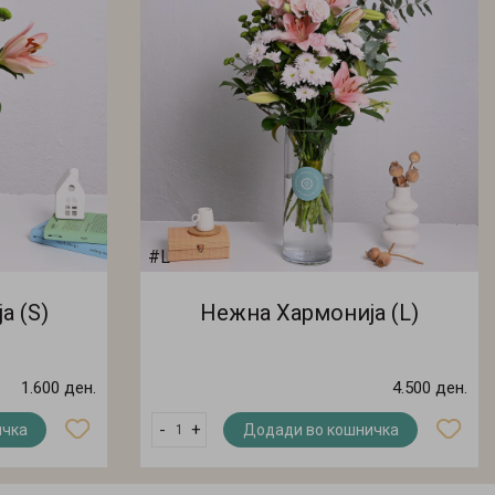
#L
а (S)
Нежна Хармонија (L)
1.600 ден.
4.500 ден.
-
+
ичка
Додади во кошничка