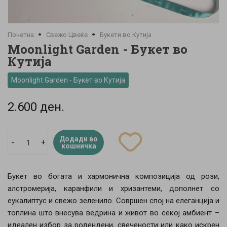
Почетна
Свежо Цвеќе
Букети во Кутија
Moonlight Garden - Букет во
Кутија
Moonlight Garden - Букет во Кутија
2.600 ден.
Додади во
-
+
кошничка
Букет во богата и хармонична композиција од рози,
алстромерија, каранфили и хризантеми, дополнет со
еукалиптус и свежо зеленило. Совршен спој на елеганција и
топлина што внесува ведрина и живот во секој амбиент –
идеален избор за родендени, свечености или како искрен