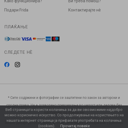
Како функционира?
Ви треба помош?
Подари Frida
Контактирајте нè
ПЛАЌАЊЕ
СЛЕДЕТЕ НÈ
* Сите содржини и фотографии се заштитени по закон за авторски и
сродни права. Не е дозволено превземање во целост или делови без
Веб страницата користи колачиња за да ви овозможиме најдобро
одобрение од Фрида.мк
можно корисничко искуство. Со продолжување на користењето на
нашата интернет страница ја прифаќате употребата на колачиња
Анаис Дизајн ДООЕЛ Скопје © 2026 Сите права се задржани. | Даночен
(cookies).
Прочитај повеќе