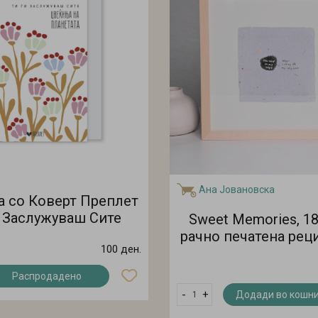
Ана Јовановска
а со Коверт Преплет
и Заслужуваш Сите
Sweet Memories, 18
ња На Планетата)
рачно печатена рец
100 ден.
хартија
Распродадено
-
+
Додади во кошн