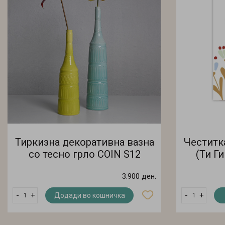
Тиркизна декоративна вазна
Честитк
со тесно грло COIN S12
(Ти Г
7249928
Цвеќи
3.900 ден.
-
+
-
+
Додади во кошничка