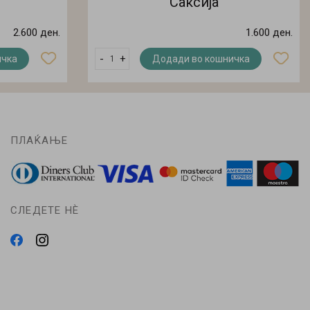
Саксија
2.600 ден.
1.600 ден.
-
+
ичка
Додади во кошничка
ПЛАЌАЊЕ
СЛЕДЕТЕ НÈ