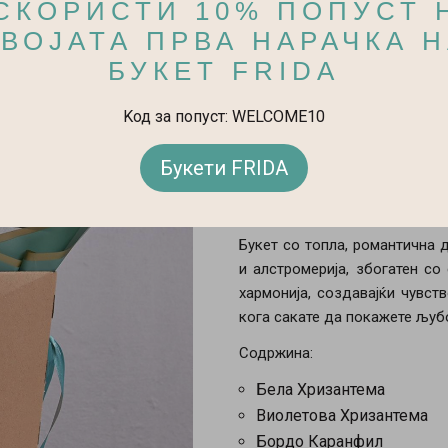
СКОРИСТИ 10% ПОПУСТ 
Velvet Embrace -
ВОЈАТА ПРВА НАРАЧКА 
Velvet Embrace - Букет во Кути
БУКЕТ FRIDA
2.400 ден.
Kод за попуст: WELCOME10
Букети FRIDA
Додади во
-
+
Букет со топла, романтична 
и алстромерија, збогатен со
хармонија, создавајќи чувст
кога сакате да покажете љубо
Содржина:
Бела Хризантема
Виолетова Хризантема
Бордо Каранфил