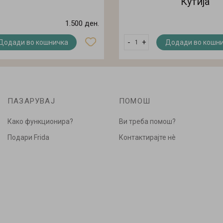
Кутија
1.500 ден.
-
+
Додади во кошничка
Додади во кошн
ПАЗАРУВАЈ
ПОМОШ
Како функционира?
Ви треба помош?
Подари Frida
Контактирајте нè