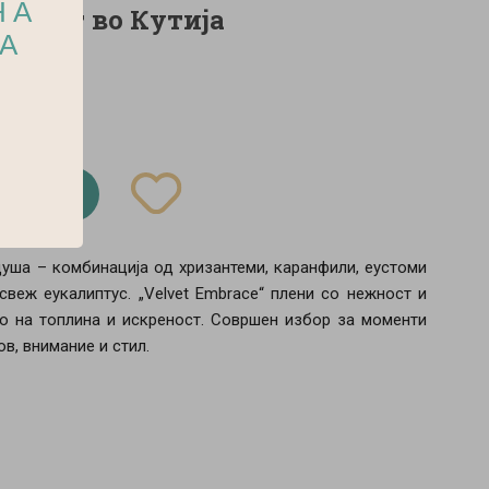
НА
 Букет во Кутија
НА
ја
 кошничка
душа – комбинација од хризантеми, каранфили, еустоми
 свеж еукалиптус. „Velvet Embrace“ плени со нежност и
во на топлина и искреност. Совршен избор за моменти
в, внимание и стил.