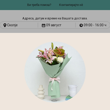
Ви треба помош?
Контактирајте нѐ
Адресa, датум и време на Вашата достава.
Скопје
09 август
09:00 - 16:00 ч
И
ART & CRAFT
ТЕКСТИЛНИ
АРОМА
СТИЛСКИ
И
ПРОИЗВОДИ
ТЕРАПИЈА
МЕБЕЛ
Почетна
Свежо Цвеќе
Буке
#Љубов
#Роденден