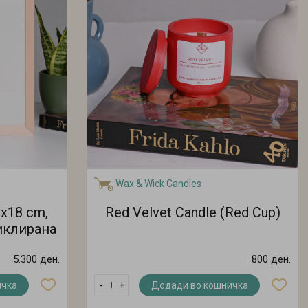
Wax & Wick Candles
x18 cm,
Red Velvet Candle (Red Cup)
иклирана
5.300 ден.
800 ден.
-
+
ичка
Додади во кошничка