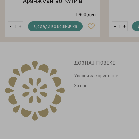
Аранжман во Кутија
1.900 ден.
-
+
-
+
Додади во кошничка
ДОЗНАЈ ПОВЕЌЕ
Услови за користење
За нас