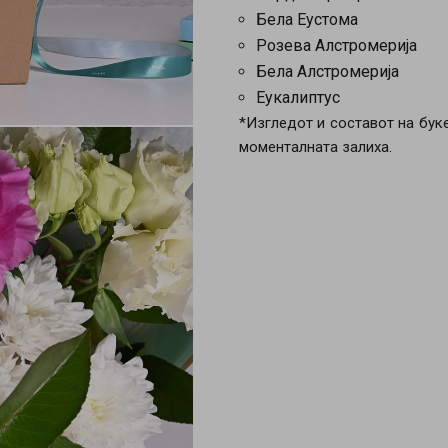
Бела Еустома
Розева Алстромерија
Бела Алстромерија
Еукалиптус
*Изгледот и составот на бук
моменталната залиха.