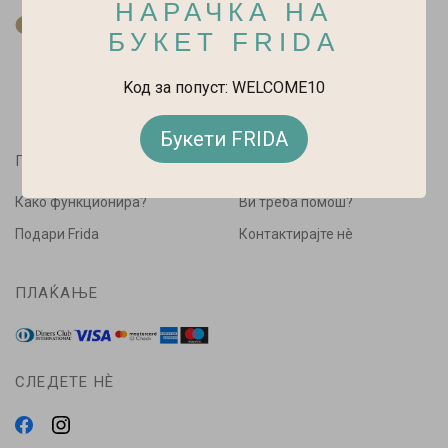
НАРАЧКА НА
За нас
БУКЕТ FRIDA
Kод за попуст: WELCOME10
Букети FRIDA
ПАЗАРУВАЈ
ПОМОШ
Како функционира?
Ви треба помош?
Подари Frida
Контактирајте нè
ПЛАЌАЊЕ
СЛЕДЕТЕ НÈ