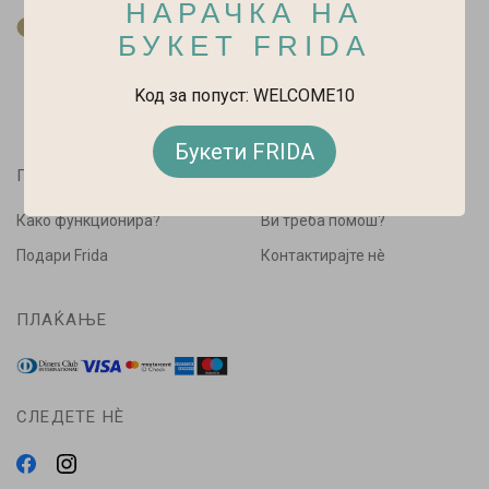
НАРАЧКА НА
За нас
БУКЕТ FRIDA
Kод за попуст: WELCOME10
Букети FRIDA
ПАЗАРУВАЈ
ПОМОШ
Како функционира?
Ви треба помош?
Подари Frida
Контактирајте нè
ПЛАЌАЊЕ
СЛЕДЕТЕ НÈ