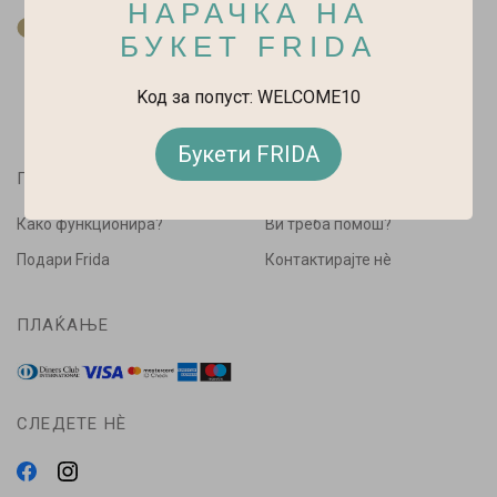
НАРАЧКА НА
За нас
БУКЕТ FRIDA
Kод за попуст: WELCOME10
Букети FRIDA
ПАЗАРУВАЈ
ПОМОШ
Како функционира?
Ви треба помош?
Подари Frida
Контактирајте нè
ПЛАЌАЊЕ
СЛЕДЕТЕ НÈ