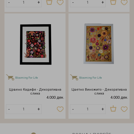
-
+
-
+
Blooming For Life
Blooming For Life
Црвено Кадифе - Декоративна
Цветно Виножито - Декоративна
слика
слика
4.000 ден.
4.000 ден.
Распродадено
-
+
-
+