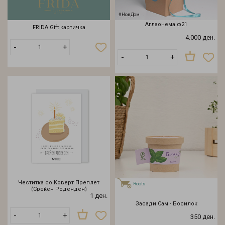
#НовДом
Аглaoнема ф21
FRIDA Gift картичка
4.000 ден.
Додади
-
+
во
-
+
кошничка
Честитка со Коверт Преплет
Roots
(Среќен Роденден)
1 ден.
Засади Сам - Босилок
-
+
350 ден.