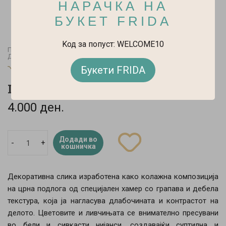
НАРАЧКА НА
БУКЕТ FRIDA
Kод за попуст: WELCOME10
Почетна
Art & Craft
Декоративни слики од пресувани растенија и цвеќиња
Букети FRIDA
Blooming For Life
Птици II - Декоративна слика
4.000 ден.
Додади во
-
+
кошничка
Декоративна слика изработена како колажна композиција
на црна подлога од специјален хамер со грапава и дебела
текстура, која ја нагласува длабочината и контрастот на
делото. Цветовите и ливчињата се внимателно пресувани
во бели и сивкасти нијанси, создавајќи суптилна и