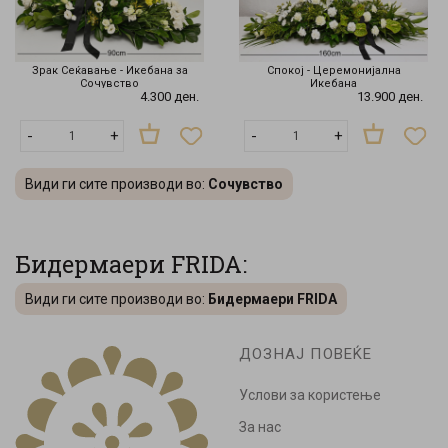
Зрак Сеќавање - Икебана за
Спокој - Церемонијална
Сочувство
Икебана
4.300 ден.
13.900 ден.
-
+
-
+
Види ги сите производи во:
Сочувство
Бидермаери FRIDA:
Види ги сите производи во:
Бидермаери FRIDA
ДОЗНАЈ ПОВЕЌЕ
Услови за користење
За нас