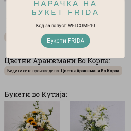
НАРАЧКА НА
Lily Blanc – Букет
Blush Romance – Букет
БУКЕТ FRIDA
5.700 ден.
5.950 ден.
-
+
-
+
Kод за попуст: WELCOME10
Види ги сите производи во:
Букети FRIDA
Букети FRIDA
Цветни Аранжмани Во Корпа:
Види ги сите производи во:
Цветни Аранжмани Во Корпа
Букети во Кутија: