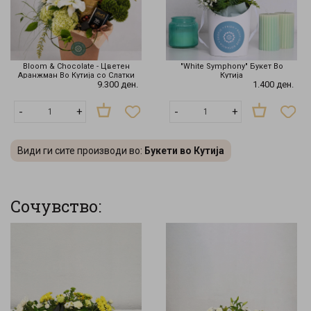
Bloom & Chocolate - Цветен
"White Symphony" Букет Во
Аранжман Во Кутија со Слатки
Кутија
9.300 ден.
1.400 ден.
-
+
-
+
Види ги сите производи во:
Букети во Кутија
Сочувство: