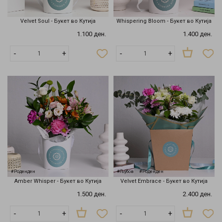
Velvet Soul - Букет во Кутија
Whispering Bloom - Букет во Кутија
1.100 ден.
1.400 ден.
Нема
-
+
-
+
на
залиха
#Роденден
#Љубов
#Роденден
Amber Whisper - Букет во Кутија
Velvet Embrace - Букет во Кутија
1.500 ден.
2.400 ден.
-
+
-
+