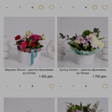
-
+
-
+
Majestic Bloom - Цветен Аранжман
Spring Sorbet – Цветен Аранжман
во Кутија
во Кутија
1.400 ден.
1.700 ден.
Нема
Нема
-
+
-
+
на
на
залиха
залиха