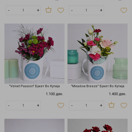
Нема
-
+
-
+
на
залиха
"Velvet Passion" Букет Во Кутија
"Meadow Breeze" Букет Во Кутија
1.100 ден.
1.400 ден.
Нема
-
+
-
+
на
залиха