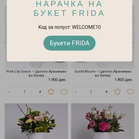
НАРАЧКА НА
БУКЕТ FRIDA
Kод за попуст: WELCOME10
Букети FRIDA
Pink Lily Grace – Цветен Аранжман
Sunlit Bloom – Цветен Аранжман
во Кутија
во Кутија
1.900 ден.
1.800 ден.
-
+
-
+