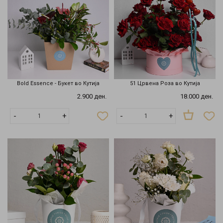
Bold Essence - Букет во Кутија
51 Црвенa Розa во Кутија
2.900 ден.
18.000 ден.
Нема
-
+
-
+
на
залиха