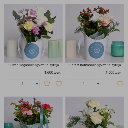
"Silver Elegance" Букет Во Кутија
"Forest Romance" Букет Во Кутија
1.600 ден.
1.500 ден.
Нема
-
+
-
+
на
залиха