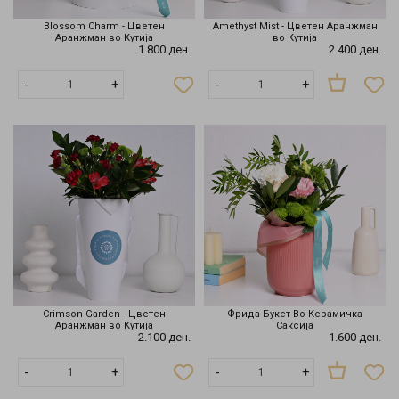
Blossom Charm - Цветен
Amethyst Mist - Цветен Аранжман
Аранжман во Кутија
во Кутија
1.800 ден.
2.400 ден.
Нема
-
+
-
+
на
залиха
Crimson Garden - Цветен
Фрида Букет Во Керамичка
Аранжман во Кутија
Саксија
2.100 ден.
1.600 ден.
Нема
-
+
-
+
на
залиха